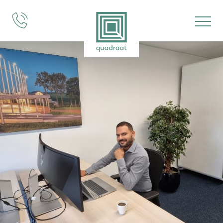
projecten
expertises
over ons
vacatures