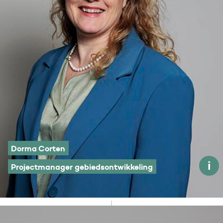
Bekijk cv
Dorma Corten
i
Projectmanager gebiedsontwikkeling