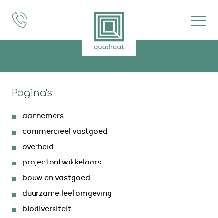
projecten
expertises
Pagina's
over ons
aannemers
vacatures
commercieel vastgoed
overheid
projectontwikkelaars
bouw en vastgoed
duurzame leefomgeving
biodiversiteit