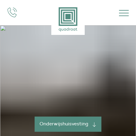
projecten
expertises
over ons
vacatures
Onderwijshuisvesting